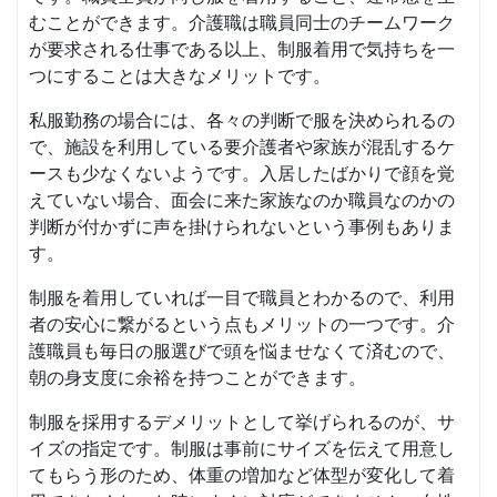
むことができます。介護職は職員同士のチームワーク
が要求される仕事である以上、制服着用で気持ちを一
つにすることは大きなメリットです。
私服勤務の場合には、各々の判断で服を決められるの
で、施設を利用している要介護者や家族が混乱するケ
ースも少なくないようです。入居したばかりで顔を覚
えていない場合、面会に来た家族なのか職員なのかの
判断が付かずに声を掛けられないという事例もありま
す。
制服を着用していれば一目で職員とわかるので、利用
者の安心に繋がるという点もメリットの一つです。介
護職員も毎日の服選びで頭を悩ませなくて済むので、
朝の身支度に余裕を持つことができます。
制服を採用するデメリットとして挙げられるのが、サ
イズの指定です。制服は事前にサイズを伝えて用意し
てもらう形のため、体重の増加など体型が変化して着