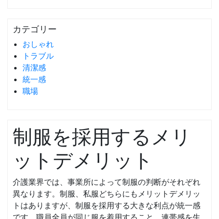
カテゴリー
おしゃれ
トラブル
清潔感
統一感
職場
制服を採用するメリ
ットデメリット
介護業界では、事業所によって制服の判断がそれぞれ
異なります。制服、私服どちらにもメリットデメリッ
トはありますが、制服を採用する大きな利点が統一感
です。職員全員が同じ服を着用すること、連帯感を生