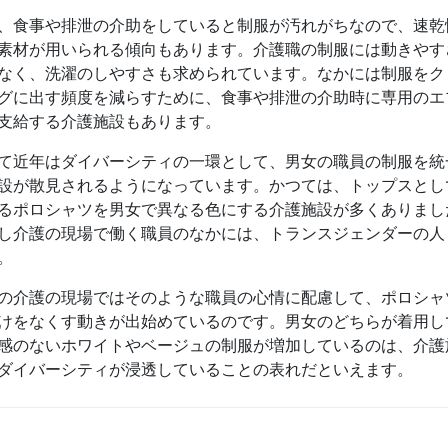
、食事や排泄の介助をしていると制服が汚れがちなので、速乾
素材が用いられる傾向もあります。介護職の制服には動きやす
なく、洗濯のしやすさも求められています。なかには制服をク
グに出す頻度を減らすために、食事や排泄の介助時に専用のエ
支給する介護施設もあります。
て近年はダイバーシティの一環として、男女の職員の制服を統
設が散見されるようになっています。かつては、トップスとし
るポロシャツを男女で異なる色にする介護施設が多くありまし
し介護の現場で働く職員のなかには、トランスジェンダーの人
。
の介護の現場ではそのような職員の心情に配慮して、ポロシャ
けをなくす動きが出始めているのです。男女のどちらが着用し
感のないホワイトやベージュの制服が増加しているのは、介護
ダイバーシティが浸透していることの表れだといえます。