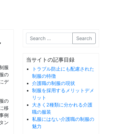
れ
Search
当サイトの記事目録
制服
トラブル防止にも配慮された
服の
制服の特徴
にデ
介護職の制服の現状
制服を採用するメリットデメ
リット
服の
大きく2種類に分かれる介護
に移
職の服装
事例
私服にはない介護職の制服の
タン
魅力