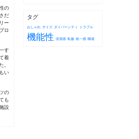
性の
さだ
タグ
リー
おしゃれ
サイズ
ダイバーシティ
トラブル
プロ
機能性
清潔感
私服
統一感
職場
一す
て着
た。
もい
ツの
ても
施設