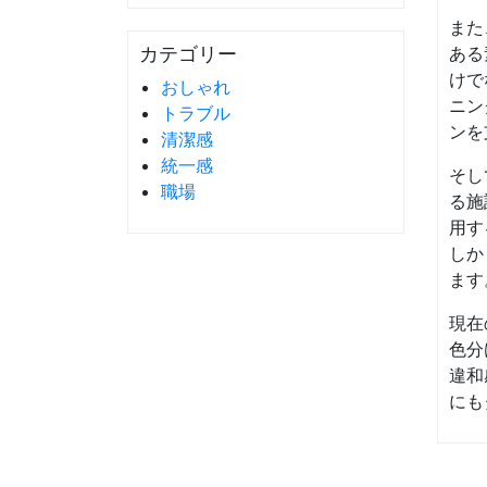
また
カテゴリー
ある
けで
おしゃれ
ニン
トラブル
ンを
清潔感
統一感
そし
職場
る施
用す
しか
ます
現在
色分
違和
にも